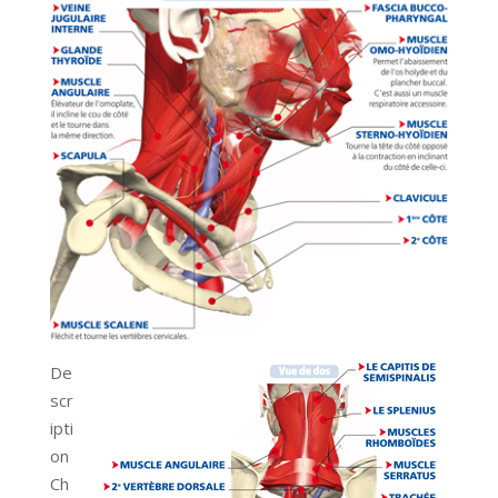
De
scr
ipti
on
Ch