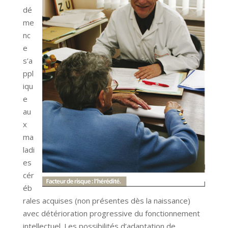
dé
me
nc
e
s’a
ppl
iqu
e
au
x
ma
ladi
es
cér
éb
rales acquises (non présentes dès la naissance)
avec détérioration progressive du fonctionnement
intellectuel. Les possibilités d’adaptation de