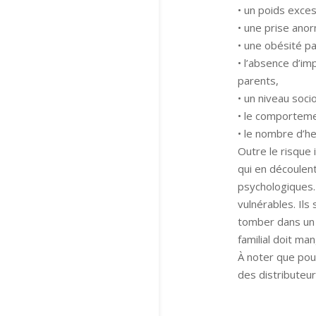
• un poids exces
• une prise ano
• une obésité pa
• l’absence d’im
parents,
• un niveau soc
• le comporteme
• le nombre d’he
Outre le risque 
qui en découlen
psychologiques.
vulnérables. Il
tomber dans un 
familial doit ma
À noter que pour
des distributeur