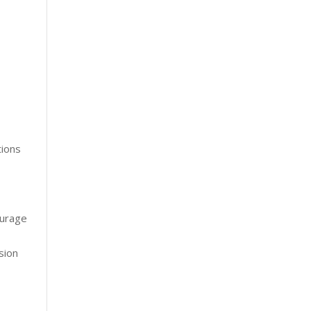
tions
ourage
sion