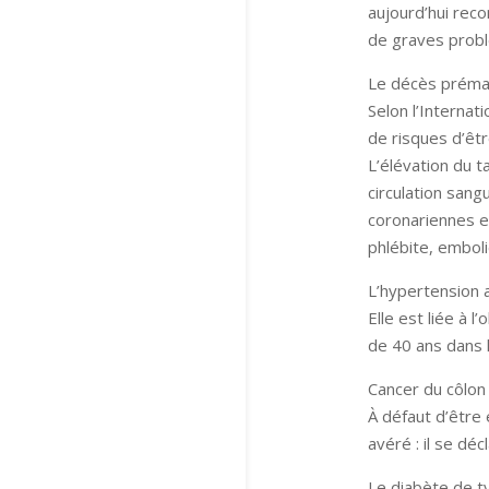
aujourd’hui rec
de graves prob
Le décès préma
Selon l’Interna
de risques d’êtr
L’élévation du t
circulation sang
coronariennes e
phlébite, embol
L’hypertension a
Elle est liée à
de 40 ans dans l
Cancer du côlon
À défaut d’être 
avéré : il se dé
Le diabète de t