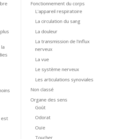
Fonctionnement du corps
mbre
L'appareil respiratoire
La circulation du sang
La douleur
 plus
La transmission de l'influx
 la
nerveux
dies
La vue
Le système nerveux
Les articulations synoviales
Non classé
moins
Organe des sens
Goût
Odorat
 est
Ouïe
Toucher