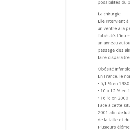
possibilités du p
La chirurgie
Elle intervient
un ventre à la 
l’obésité. L’inte
un anneau autou
passage des alim
faire disparaître
Obésité infantil
En France, le n
• 5,1 % en 1980
• 10 à 12 % en 
• 16 % en 2000
Face à cette sit
2001 afin de lu
de la taille et 
Plusieurs éléme