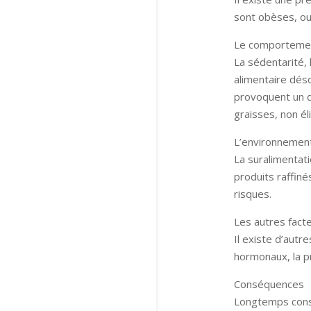
sont obèses, ou
Le comporteme
La sédentarité,
alimentaire déso
provoquent un d
graisses, non él
L’environnemen
La suralimentat
produits raffiné
risques.
Les autres fact
Il existe d’aut
hormonaux, la p
Conséquences
Longtemps cons