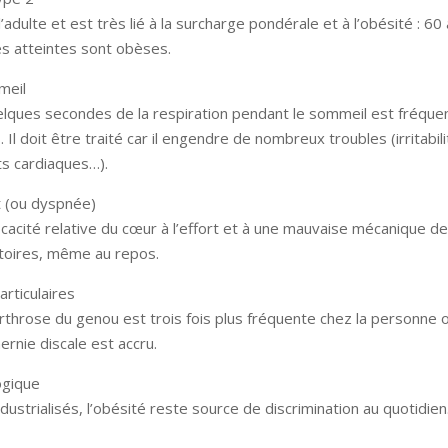
l’adulte et est très lié à la surcharge pondérale et à l’obésité : 60
s atteintes sont obèses.
meil
elques secondes de la respiration pendant le sommeil est fréque
 Il doit être traité car il engendre de nombreux troubles (irritabili
ts cardiaques…).
 (ou dyspnée)
efficacité relative du cœur à l’effort et à une mauvaise mécanique d
toires, même au repos.
rticulaires
arthrose du genou est trois fois plus fréquente chez la personne
hernie discale est accru.
ogique
dustrialisés, l’obésité reste source de discrimination au quotidien