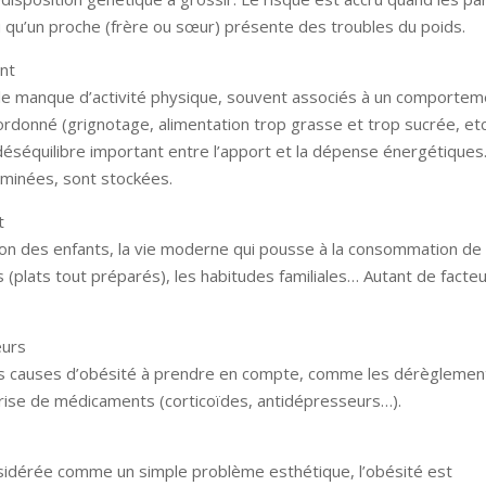
 qu’un proche (frère ou sœur) présente des troubles du poids.
nt
 le manque d’activité physique, souvent associés à un comportem
rdonné (grignotage, alimentation trop grasse et trop sucrée, etc
éséquilibre important entre l’apport et la dépense énergétiques
iminées, sont stockées.
t
ion des enfants, la vie moderne qui pousse à la consommation de
s (plats tout préparés), les habitudes familiales… Autant de facteu
eurs
res causes d’obésité à prendre en compte, comme les dérèglemen
rise de médicaments (corticoïdes, antidépresseurs…).
idérée comme un simple problème esthétique, l’obésité est