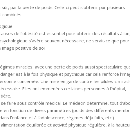
 sûr, par la perte de poids. Celle-ci peut s’obtenir par plusieurs
 combinés :
logique
auses de l’obésité est essentiel pour obtenir des résultats à lo
 psychologique s’avère souvent nécessaire, ne serait-ce que pour
 image positive de soi.
 régimes miracles, avec une perte de poids aussi spectaculaire qu
 danger est à la fois physique et psychique car cela renforce l’im
personne concernée. Une mise en garde contre les pilules « miracl
écessaire. Elles ont emmenées certaines personnes à l’hôpital,
tière.
 se faire sous contrôle médical. Le médecin détermine, tout d’abo
e en fonction de divers paramètres (poids des différents memb
 dans l’enfance et à l’adolescence, régimes déjà faits, etc.).
r alimentation équilibrée et activité physique régulière, à la haute