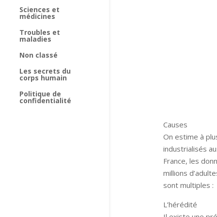
Sciences et
médicines
Troubles et
maladies
Non classé
Les secrets du
corps humain
Politique de
confidentialité
Causes
On estime à plu
industrialisés 
France, les do
millions d’adult
sont multiples :
L’hérédité
Il existe une pr