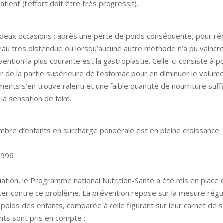
atient (l’effort doit être très progressif).
 à deux occasions : après une perte de poids conséquente, pour ré
peau très distendue ou lorsqu’aucune autre méthode n’a pu vaincr
rvention la plus courante est la gastroplastie. Celle-ci consiste à p
r de la partie supérieure de l’estomac pour en diminuer le volume
ents s’en trouve ralenti et une faible quantité de nourriture suffi
 la sensation de faim.
e
ombre d’enfants en surcharge pondérale est en pleine croissance
1996
uation, le Programme national Nutrition-Santé a été mis en place 
tter contre ce problème. La prévention repose sur la mesure régu
du poids des enfants, comparée à celle figurant sur leur carnet de s
nts sont pris en compte :