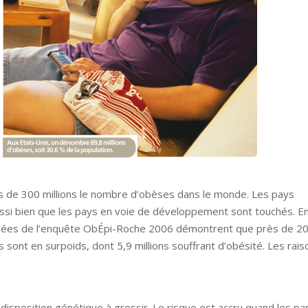
s de 300 millions le nombre d’obèses dans le monde. Les pays
aussi bien que les pays en voie de développement sont touchés. E
nnées de l’enquête ObÉpi-Roche 2006 démontrent que près de 2
es sont en surpoids, dont 5,9 millions souffrant d’obésité. Les rais
édisposition génétique à grossir. Le risque est accru quand les pa