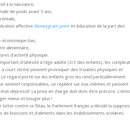
sif à la naissance,
rmale de poids avant 5 ans,
rentale,
plication affective
Moneygram point
et éducative de la part des
io-économique bas,
nt alimentaire,
ures d’activité physique.
important d’obésité à l’âge adulte (2/3 des enfants), les complica
t à court terme peuvent provoquer des troubles physiques et
 Le regard porté sur les enfants gros les rend particulièrement
s se sentent responsables, se replient sur eux-mêmes et peuvent
état dépressif. La prise en charge doit donc être précoce. L’ent
nger mieux et bouger plus !
 lutter contre ce fléau, le Parlement français a décidé la suppres
s de boissons et d’aliments dans les établissements scolaires.