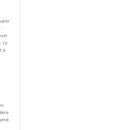
parer
e
oser
. Le
t à
en
lière
anté.