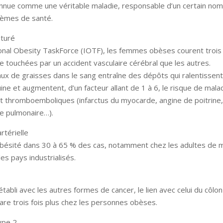
onnue comme une véritable maladie, responsable d’un certain no
lèmes de santé.
turé
tional Obesity TaskForce (IOTF), les femmes obèses courent trois
e touchées par un accident vasculaire cérébral que les autres.
aux de graisses dans le sang entraîne des dépôts qui ralentissent
uine et augmentent, d’un facteur allant de 1 à 6, le risque de mala
t thromboemboliques (infarctus du myocarde, angine de poitrine,
ie pulmonaire…).
rtérielle
 l’obésité dans 30 à 65 % des cas, notamment chez les adultes de 
es pays industrialisés.
établi avec les autres formes de cancer, le lien avec celui du côlon
clare trois fois plus chez les personnes obèses.
ype 2