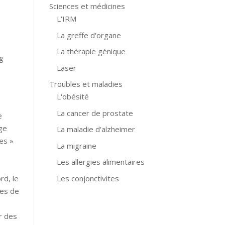
Sciences et médicines
L'IRM
La greffe d'organe
La thérapie génique
ng
Laser
Troubles et maladies
L'obésité
La cancer de prostate
e
age
La maladie d'alzheimer
es »
La migraine
Les allergies alimentaires
Les conjonctivites
rd, le
res de
ur des