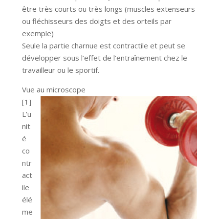
être très courts ou très longs (muscles extenseurs
ou fléchisseurs des doigts et des orteils par
exemple)
Seule la partie charnue est contractile et peut se
développer sous l’effet de l’entraînement chez le
travailleur ou le sportif.
Vue au microscope
[1]
L’u
nit
é
co
ntr
act
ile
élé
me