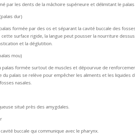
é par les dents de la mâchoire supérieure et délimitant le palais
(palais dur)
palais formée par des os et séparant la cavité buccale des fosse
 cette surface rigide, la langue peut pousser la nourriture dessu
tication et la déglutition.
(palais mou)
du palais formée surtout de muscles et dépourvue de renforceme
 du palais se relève pour empêcher les aliments et les liquides 
 fosses nasales.
queuse situé près des amygdales.
r
 cavité buccale qui communique avec le pharynx.