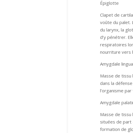
Épiglotte
Clapet de cartila
voûte du palet. 
du larynx, la gl
d’y pénétrer. El
respiratoires lo
nourriture vers
Amygdale lingua
Masse de tissu 
dans la défense
l’organisme par 
Amygdale palat
Masse de tissu 
situées de part 
formation de glo