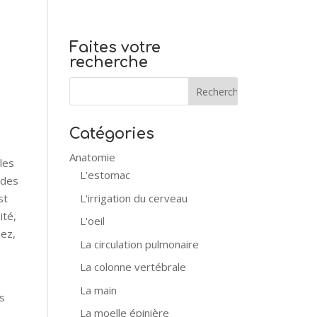
Faites votre
recherche
Catégories
Anatomie
lles
L'estomac
ndes
L'irrigation du cerveau
st
ité,
L'oeil
nez,
La circulation pulmonaire
La colonne vertébrale
La main
s
La moelle épinière