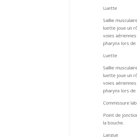
Luette
Saillie musculai
luette joue un r
voies aériennes 
pharynx lors de 
Luette
Saillie musculai
luette joue un r
voies aériennes 
pharynx lors de 
Commissure labi
Point de jonctio
la bouche.
Langue