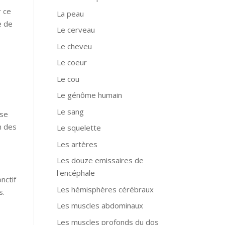
r ce
La peau
e de
Le cerveau
Le cheveu
Le coeur
Le cou
Le génôme humain
Le sang
 se
n des
Le squelette
Les artères
Les douze emissaires de
l'encéphale
nctif
Les hémisphères cérébraux
s.
Les muscles abdominaux
Les muscles profonds du dos