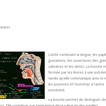
taires
Cavité contenant la langue, les papi
gustatives, les ouvertures des gla
salivaires et les dents. La bouche e
fermée par les lèvres à une extrém
tandis qu’elle communique avec le 
les poumons et l’estomac à l’autre
extrémité.
La bouche permet de distinguer de
rs. Elle contribue, par l’entremise de la salive et des papilles