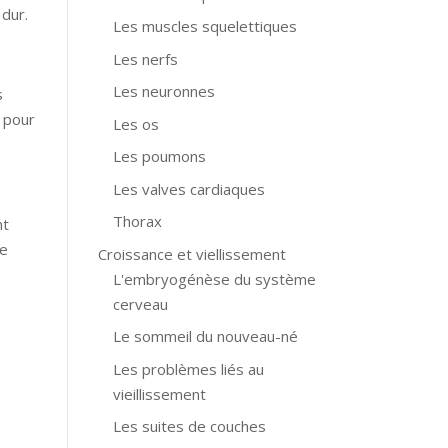
 dur.
Les muscles squelettiques
Les nerfs
Les neuronnes
s
s pour
Les os
Les poumons
Les valves cardiaques
Thorax
nt
de
Croissance et viellissement
L'embryogénèse du système
cerveau
Le sommeil du nouveau-né
Les problèmes liés au
vieillissement
Les suites de couches