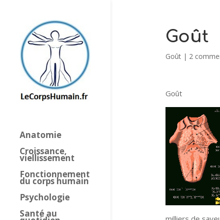
Goût
Goût
|
2 commen
Goût
Anatomie
Croissance,
viellissement
Fonctionnement
du corps humain
Psychologie
Santé au
milliers de saveu