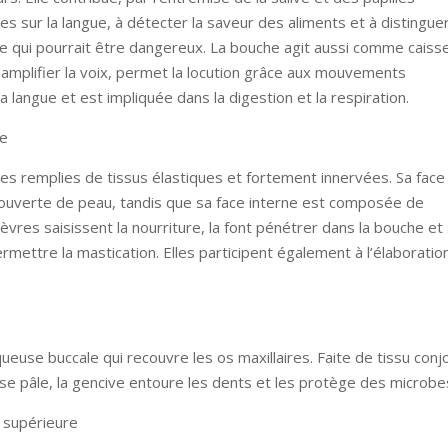
es sur la langue, à détecter la saveur des aliments et à distingue
ce qui pourrait être dangereux. La bouche agit aussi comme caiss
amplifier la voix, permet la locution grâce aux mouvements
 langue et est impliquée dans la digestion et la respiration.
re
res remplies de tissus élastiques et fortement innervées. Sa face
ouverte de peau, tandis que sa face interne est composée de
vres saisissent la nourriture, la font pénétrer dans la bouche et
mettre la mastication. Elles participent également à l’élaboratio
ueuse buccale qui recouvre les os maxillaires. Faite de tissu conjo
se pâle, la gencive entoure les dents et les protège des microbe
 supérieure