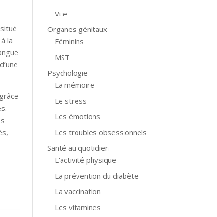
Vue
situé
Organes génitaux
à la
Féminins
langue
MST
d’une
Psychologie
La mémoire
 grâce
Le stress
es.
Les émotions
es
Les troubles obsessionnels
és,
Santé au quotidien
L'activité physique
La prévention du diabète
La vaccination
Les vitamines