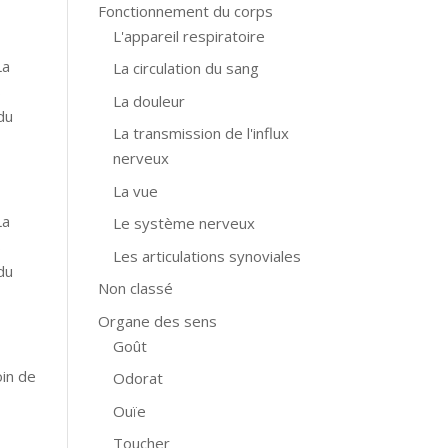
Fonctionnement du corps
L'appareil respiratoire
La
La circulation du sang
s
La douleur
du
La transmission de l'influx
nerveux
La vue
La
Le système nerveux
s
Les articulations synoviales
du
Non classé
Organe des sens
Goût
oin de
Odorat
Ouïe
Toucher