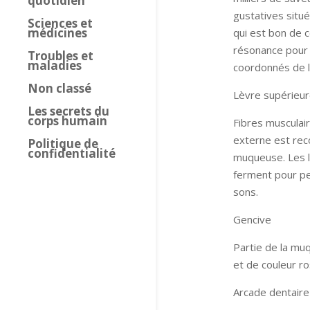
quotidien
gustatives situé
Sciences et
médicines
qui est bon de 
résonance pour 
Troubles et
maladies
coordonnés de la
Non classé
Lèvre supérieu
Les secrets du
corps humain
Fibres musculai
externe est rec
Politique de
confidentialité
muqueuse. Les lè
ferment pour per
sons.
Gencive
Partie de la muq
et de couleur ro
Arcade dentaire